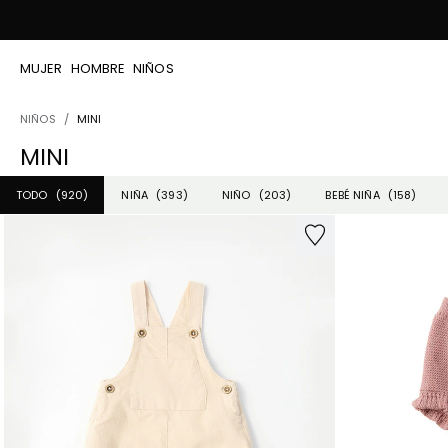
MUJER
HOMBRE
NIÑOS
NIÑOS
MINI
MINI
TODO
(920)
(393)
(203)
(158)
NIÑA
NIÑO
BEBÉ NIÑA