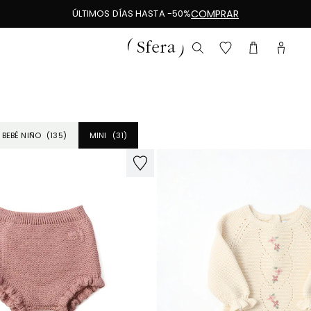
ÚLTIMOS DÍAS HASTA -50%
COMPRAR
(135)
(31)
BEBÉ NIÑO
MINI