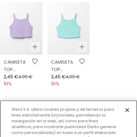
CAMISETA
CAMISETA
TOP
TOP
TIRANTES
2,45 €
4,99 €
TIRANTES
2,45 €
4,99 €
51%
51%
Sfera S.A. utiliza cookies propias y de terceros para
SUSCRÍBETE A LA NEWSLETTER
fines estrictamente funcionales, permitiendo la
navegación en la web, así como para fines
Conocerás todas las novedades, ofertas y lanzamientos
analíticos, para mostrarte publicidad (tanto general
de nuevas colecciones.
como personalizada) en base a un perfil elaborado