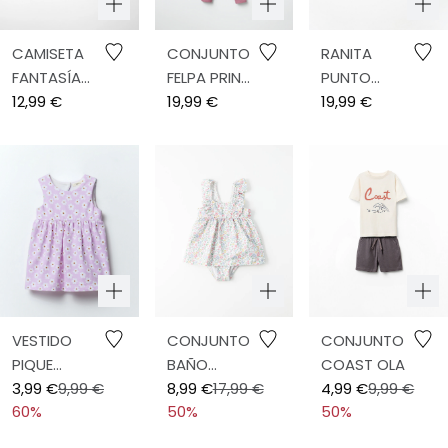
CAMISETA
CONJUNTO
RANITA
FANTASÍA
FELPA PRINT
PUNTO
CUELLO
12,99 €
FLORES
19,99 €
BOBO
19,99 €
BORD
BORDADOS
VESTIDO
CONJUNTO
CONJUNTO
PIQUE
BAÑO
COAST OLA
ALLOVER
3,99 €
9,99 €
FLORES
8,99 €
17,99 €
4,99 €
9,99 €
60%
50%
50%
PRINT