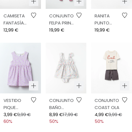
CAMISETA
CONJUNTO
RANITA
FANTASÍA
FELPA PRINT
PUNTO
CUELLO
12,99 €
FLORES
19,99 €
BOBO
19,99 €
BORD
BORDADOS
VESTIDO
CONJUNTO
CONJUNTO
PIQUE
BAÑO
COAST OLA
ALLOVER
3,99 €
9,99 €
FLORES
8,99 €
17,99 €
4,99 €
9,99 €
60%
50%
50%
PRINT