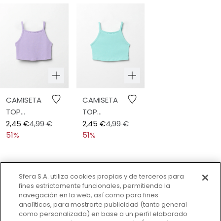
CAMISETA
CAMISETA
TOP
TOP
TIRANTES
2,45 €
4,99 €
TIRANTES
2,45 €
4,99 €
51%
51%
Sfera S.A. utiliza cookies propias y de terceros para
SUSCRÍBETE A LA NEWSLETTER
fines estrictamente funcionales, permitiendo la
navegación en la web, así como para fines
Conocerás todas las novedades, ofertas y lanzamientos
analíticos, para mostrarte publicidad (tanto general
de nuevas colecciones.
como personalizada) en base a un perfil elaborado