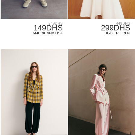
249DHS
449DHS
149DHS
299DHS
AMERICANA LISA
BLAZER CROP