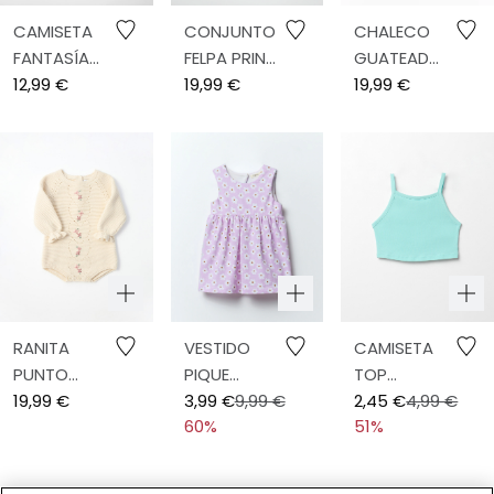
CAMISETA
CONJUNTO
CHALECO
FANTASÍA
FELPA PRINT
GUATEADO
CUELLO
12,99 €
FLORES
19,99 €
PRINT
19,99 €
BORD
RANITA
VESTIDO
CAMISETA
PUNTO
PIQUE
TOP
BOBO
19,99 €
ALLOVER
3,99 €
9,99 €
TIRANTES
2,45 €
4,99 €
60%
51%
BORDADOS
PRINT